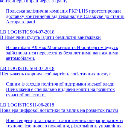
контейнерів в Іран через Україну
Польська залізнична компанія PKP LHS протестировала
доставку контейнерів від терміналу в Славкуве до станції
Астара в Ірані.
LB LOGISTICS
04-07-2018
В Німеччині будуть їздити безпілотні вантажівки
На автобані A9 між Мюнхеном та Нюрнбергом будуть
здійснюватися перевезення безпілотними вантажними
автомобілями.
LB LOGISTICS
04-07-2018
Шеньчжень скорочує собівартість логістичних послуг
Одним із заходів політичної підтримки міської влади
Шеньчженя є спеціально виділені кошти на розвиток
сучасної логістики.
LB LOGISTICS
11-06-2018
Нова ера цифрової логістики та вплив на розвиток галузі
Нові тенденції та стратегії логістичних операцій разом із
технологією нового покоління, різко змінять управління.