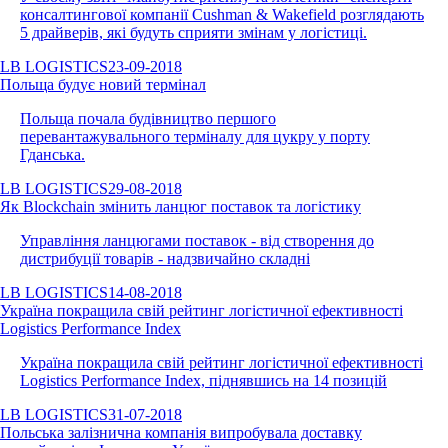
консалтингової компанії Cushman & Wakefield розглядають
5 драйверів, які будуть сприяти змінам у логістиці.
LB LOGISTICS
23-09-2018
Польща будує новий термінал
Польща почала будівництво першого
перевантажувального терміналу для цукру у порту
Гданська.
LB LOGISTICS
29-08-2018
Як Blockchain змінить ланцюг поставок та логістику
Управління ланцюгами поставок - від створення до
дистрибуції товарів - надзвичайно складні
LB LOGISTICS
14-08-2018
Україна покращила свій рейтинг логістичної ефективності
Logistics Performance Index
Україна покращила свій рейтинг логістичної ефективності
Logistics Performance Index, піднявшись на 14 позицій
LB LOGISTICS
31-07-2018
Польська залізнична компанія випробувала доставку