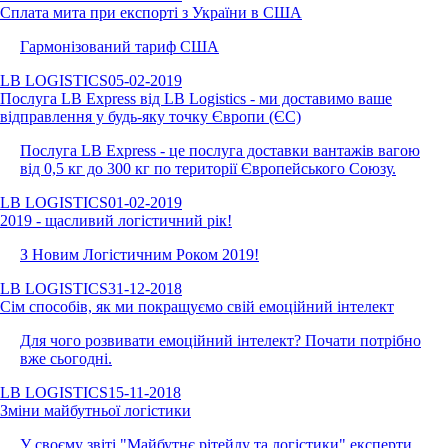
Сплата мита при експорті з України в США
Гармонізований тариф США
LB LOGISTICS
05-02-2019
Послуга LB Express від LB Logistics - ми доставимо ваше
відправлення у будь-яку точку Європи (ЄС)
Послуга LB Express - це послуга доставки вантажів вагою
від 0,5 кг до 300 кг по території Європейського Союзу.
LB LOGISTICS
01-02-2019
2019 - щасливий логістичний рік!
З Новим Логістичним Роком 2019!
LB LOGISTICS
31-12-2018
Сім способів, як ми покращуємо свій емоційний інтелект
Для чого розвивати емоційний інтелект? Почати потрібно
вже сьогодні.
LB LOGISTICS
15-11-2018
Зміни майбутньої логістики
У своєму звіті "Майбутнє рітейлу та логістики" експерти