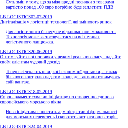
Суть змін у тому, що за міжнародні посилки з товарами
вартістю понад 100 євро потрібно буде заплатити ПДВ.
LB LOGISTICS
02-07-2019
Дигіталізація у логістиці: технології, які змінюють ринок
Для логістичного бізнесу це відкриває нові можливості.
Технологія може застосовуватися на всіх етапах
логістичного ланцюжка.
LB LOGISTICS
20-06-2019
Оптимізуйте свої поставки у режимі реального часу і надайте
своїм клієнтам чудовий досвід
Тепер всі чекають швидкої і економної доставки, а також
більшого контролю над тим, коли, де і як вони отримують
свій вантаж.
LB LOGISTICS
18-05-2019
Європарламент схвалив ініціативу по створенню єдиного
європейського морського вікна
Нова ініціатива спростить адміністративні формальності
для морських перевезень і скоротить витрати операторів.
LB LOGISTICS
24-04-2019